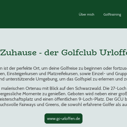
Über mich
Golftraining
Zuhause - der Golfclub Urloffe
n ist der perfekte Ort, um deine Golfreise zu beginnen oder fortzuse
en, Einsteigerkursen und Platzreifekursen, sowie Einzel- und Gruppe
und unterstützende Umgebung, um das Golfspiel zu erlernen und z
er malerischen Ortenau mit Blick auf den Schwarzwald. Die 27-Loch
nvergessliche Momente zu genießen. Geboten wird neben einer gro
terschaftsplatz und einen öffentlichen 9-Loch-Platz. Der GCU b
uchsvolle Fairways und Greens, die sowohl erfahrene Golfer als au
www.gc-urloffen.de