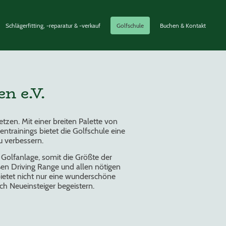
Schlägerfitting, -reparatur & -verkauf
Golfschule
Buchen & Kontakt
n e.V.
tzen. Mit einer breiten Palette von
ntrainings bietet die Golfschule eine
u verbessern.
 Golfanlage, somit die Größte der
ßen Driving Range und allen nötigen
ietet nicht nur eine wunderschöne
ch Neueinsteiger begeistern.